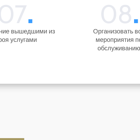
07
.
08
.
ние вышедшими из
Организовать в
роя услугами
мероприятия п
обслуживани