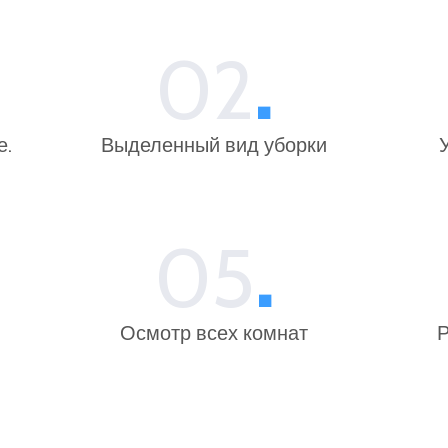
02
.
е.
Выделенный вид уборки
05
.
Осмотр всех комнат
Р
и