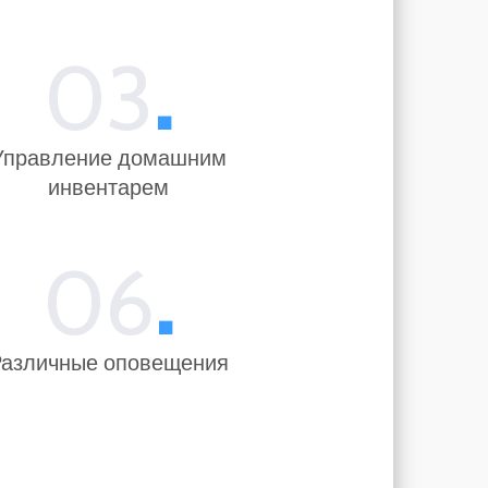
03
.
Управление домашним
инвентарем
06
.
азличные оповещения