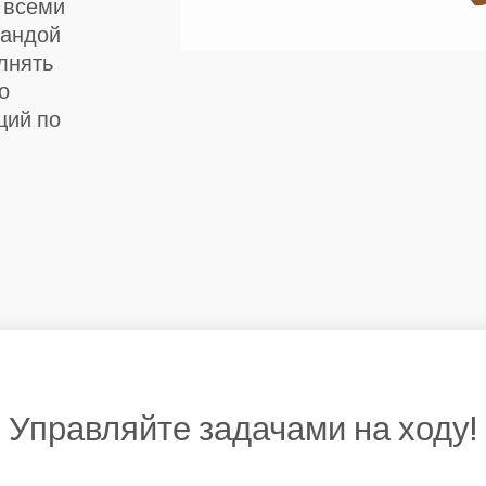
ь всеми
мандой
лнять
о
ций по
Управляйте задачами на ходу!